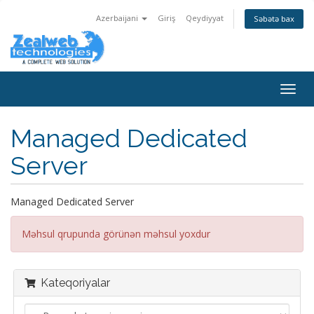
Azerbaijani
Giriş
Qeydiyyat
Səbətə bax
Naviq
keçid
Managed Dedicated
Server
Managed Dedicated Server
Məhsul qrupunda görünən məhsul yoxdur
Kateqoriyalar