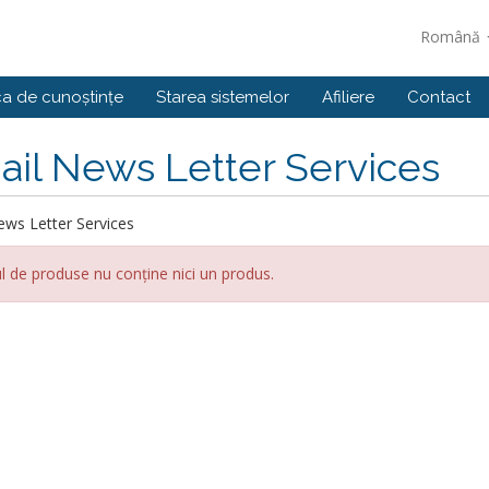
Română
ca de cunoștințe
Starea sistemelor
Afiliere
Contact
il News Letter Services
ews Letter Services
l de produse nu conține nici un produs.