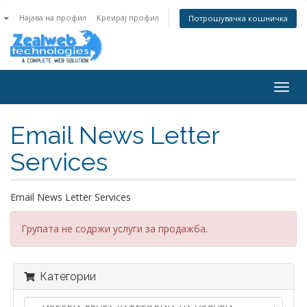
n
Најава на профил
Креирај профил
Потрошувачка кошничка
Togg
navig
Email News Letter
Services
Email News Letter Services
Групата не содржи услуги за продажба.
Категории