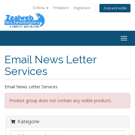
Čeština
Přihlášení
Registrace
Zobrazit košík
Togg
navig
Email News Letter
Services
Email News Letter Services
Product group does not contain any visible products
Kategorie