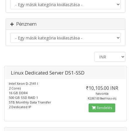
Pénznem
Linux Dedicated Server DS1-SSD
Intel Xeon D-2141 I
₹10,105.00 INR
2 Cores
16 GB DDR4
havonta
500 GB SSD RAID 1
₹2,087.00 Beállítási díj
5TB Monthly Data Transfer
2 Dedicated IP
Rendelés