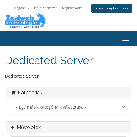
Magyar
Bejelentkezés
Regisztráció
Kosár megtekintése
Váltá
a
navig
Dedicated Server
Dedicated Server
Kategóriák
Műveletek