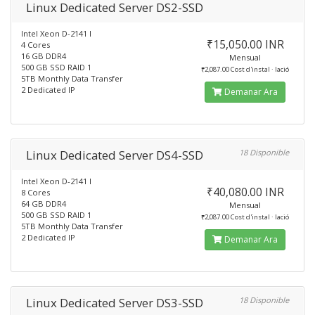
Linux Dedicated Server DS2-SSD
Intel Xeon D-2141 I
₹15,050.00 INR
4 Cores
16 GB DDR4
Mensual
500 GB SSD RAID 1
₹2,087.00 Cost d'instal · lació
5TB Monthly Data Transfer
2 Dedicated IP
Demanar Ara
Linux Dedicated Server DS4-SSD
18 Disponible
Intel Xeon D-2141 I
₹40,080.00 INR
8 Cores
64 GB DDR4
Mensual
500 GB SSD RAID 1
₹2,087.00 Cost d'instal · lació
5TB Monthly Data Transfer
2 Dedicated IP
Demanar Ara
Linux Dedicated Server DS3-SSD
18 Disponible