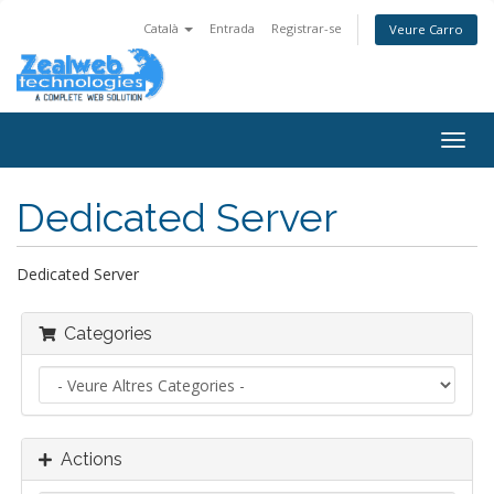
Català
Entrada
Registrar-se
Veure Carro
Togg
navig
Dedicated Server
Dedicated Server
Categories
Actions