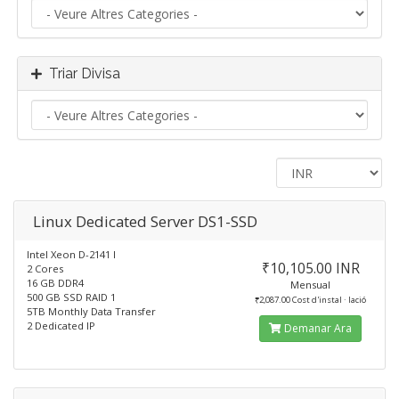
Triar Divisa
Linux Dedicated Server DS1-SSD
Intel Xeon D-2141 I
₹10,105.00 INR
2 Cores
16 GB DDR4
Mensual
500 GB SSD RAID 1
₹2,087.00 Cost d'instal · lació
5TB Monthly Data Transfer
2 Dedicated IP
Demanar Ara