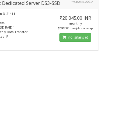
x Dedicated Server DS3-SSD
18 Mövcuddur
n D-2141 I
₹20,045.00 INR
DR4
monthly
SD RAID 1
₹2,087.00 quraşdırma haqqı
hly Data Transfer
ted IP
İndi sifariş et