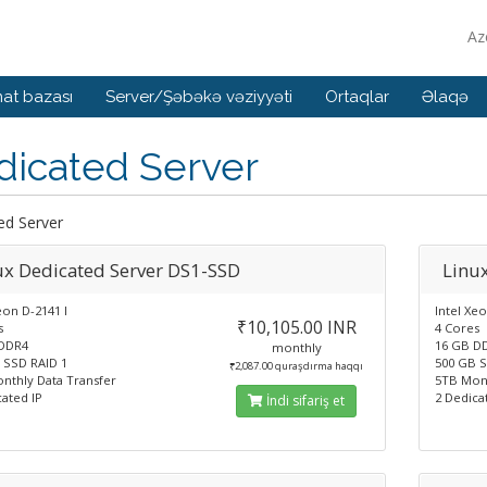
Az
at bazası
Server/Şəbəkə vəziyyəti
Ortaqlar
Əlaqə
dicated Server
ed Server
ux Dedicated Server DS1-SSD
Linu
eon D-2141 I
Intel Xeo
₹10,105.00 INR
s
4 Cores
DDR4
16 GB D
monthly
 SSD RAID 1
500 GB S
₹2,087.00 quraşdırma haqqı
nthly Data Transfer
5TB Mont
ated IP
2 Dedica
İndi sifariş et