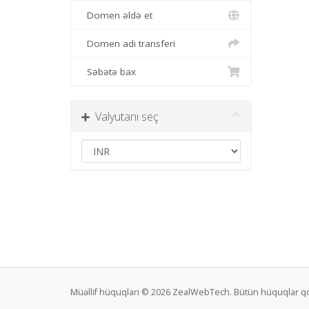
Domen əldə et
Domen adı transferi
Səbətə bax
Valyutanı seç
Müəllif hüquqları © 2026 ZealWebTech. Bütün hüquqlar q