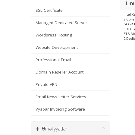
Lin
SSL Certificate
Intel X
8 Core
Managed Dedicated Server
64 GB 
500 GB
5TB Mo
Wordpress Hosting
2 Dedic
Website Development
Professional Email
Domain Reseller Account
Private VPN
Email News Letter Services
Vyapar Invoicing Software
Əməliyyatlar