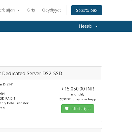
erbaijani
Giriş
Qeydiyyat
Səbətə bax
Hesab
x Dedicated Server DS2-SSD
n D-2141 I
₹15,050.00 INR
DR4
monthly
SD RAID 1
₹2,087.00 quraşdırma haqqı
hly Data Transfer
ted IP
İndi sifariş et