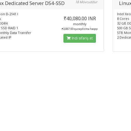
ux Dedicated Server DS4-SSD
18 Mövcuddur
Linu
eon D-2141 I
Intel Xeo
₹40,080.00 INR
s
8 Cores
DDR4
32 GB D
monthly
 SSD RAID 1
500 GB S
₹2,087.00 quraşdırma haqqı
nthly Data Transfer
5TB Mont
ated IP
2 Dedica
İndi sifariş et