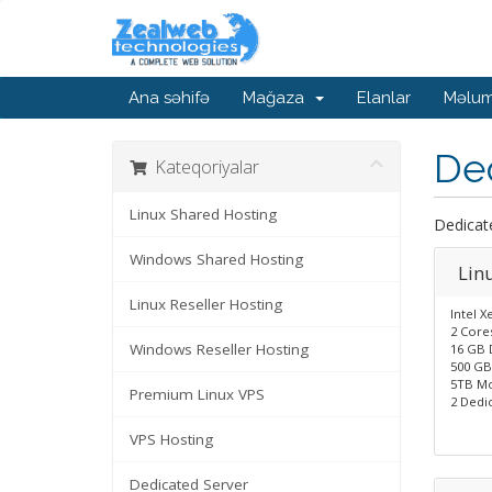
Ana səhifə
Mağaza
Elanlar
Məlum
De
Kateqoriyalar
Linux Shared Hosting
Dedicat
Windows Shared Hosting
Lin
Linux Reseller Hosting
Intel X
2 Core
Windows Reseller Hosting
16 GB 
500 GB
5TB Mo
Premium Linux VPS
2 Dedic
VPS Hosting
Dedicated Server